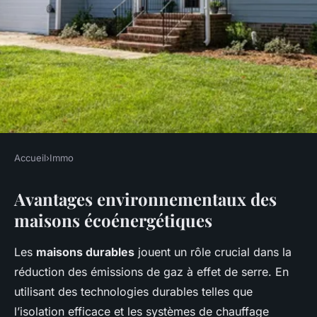
Accueil
›
Immo
IMMO
Avantages environnementaux des
Explorez les avantages des
maisons écoénergétiques
maisons écoénergétiques :
vers un futur durable et
Les
maisons durables
jouent un rôle crucial dans la
performant !
réduction des émissions de gaz à effet de serre. En
utilisant des technologies durables telles que
Ilyes
•
3 mars 2025
•
6 min de lecture
l’isolation efficace et les systèmes de chauffage