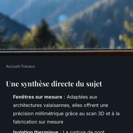
Accueil
›
Travaux
TRAVAUX
Une synthèse directe du sujet
Astuces pour améliorer
l'efficacité énergétique
Fenêtres sur mesure
: Adaptées aux
fenêtres aluminium Valais
architectures valaisannes, elles offrent une
précision millimétrique grâce au scan 3D et à la
Auberte
•
28/04/2026 11:10
•
10 min de lecture
fabrication sur mesure
Isolation thermique
: La rupture de pont