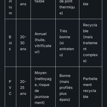
in
faible
de pont
ans
ble
iu
thermiqu
m
e)
Recycla
Très
ble
Annuel
B
20-
bonne
(mais
(huile,
oi
30
(si
traiteme
vitrificate
s
ans
entreten
nt
ur)
u)
complex
e)
Moyen
Bonne
(nettoyag
Partielle
P
20-
(mais
e, risque
ment
V
25
profilés
de
recycla
C
ans
plus
jaunisse
ble
épais)
ment)