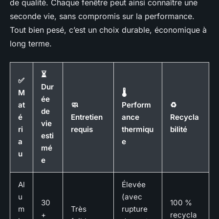
de qualité. Chaque fenêtre peut ainsi connaître une
seconde vie, sans compromis sur la performance.
Tout bien pesé, c’est un choix durable, économique à
long terme.
⏳
✅
Dur
M
🌡️
ée
at
🧼
Perform
♻️
de
é
Entretien
ance
Recycla
vie
ri
requis
thermiqu
bilité
esti
a
e
mé
u
e
Al
Élevée
u
(avec
30
100 %
m
Très
rupture
+
recycla