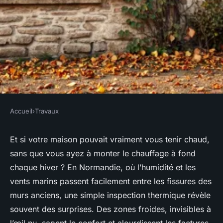
Accueil
›
Travaux
TRAVAUX
Top astuces pour renforcer
Et si votre maison pouvait vraiment vous tenir chaud,
sans que vous ayez à monter le chauffage à fond
l'isolation extérieure de votre
chaque hiver ? En Normandie, où l’humidité et les
maison à Elbeuf avant l'hiver
vents marins passent facilement entre les fissures des
murs anciens, une simple inspection thermique révèle
Auberte
•
12/05/2026 09:17
•
11 min de lecture
souvent des surprises. Des zones froides, invisibles à